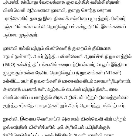
பத்மஸ்ரீ, தற்போது வேலைக்காக குவைத்தில் வசிக்கின்றனர்.
விண்வெளி ஆர்வலரான ஜானவி, தனது சொந்த ஊரான
பராக்கோலில் தனது இடைநிலைக் கல்வியை முடித்தார், பின்னர்
பஞ்சாபில் உள்ள லவ்லி தொழில்நுட்பக் கல்லூரியில் இளங்கலைப்
படிப்பை முடித்தார்.
ஜானவி கல்வி மற்றும் விண்வெளித் துறையில் தீவிரமாக
ஈடுபட்டுள்ளார். அவர் இந்திய விண்வெளி ஆராய்ச்சி நிறுவனத்தில்
(ISRO) கல்வித் திட்டங்களில் உரையாற்றியுள்ளார், மேலும் இந்தியா
முழுவதும் உள்ள தேசிய தொழில்நுட்ப நிறுவனங்கள் (NITகள்)
உள்ளிட்ட உயர் நிறுவனங்களில் மாணவர்களிடம் உரையாற்றியுள்ளார்.
அனலாக் பயணங்கள், ஆழ்கடல் டைவ்ஸ் மற்றும் நீண்ட கால
விண்வெளிப் பயணத்தில் கிரக அறிவியல் மற்றும் நிலைத்தன்மை
குறித்த சர்வதேச மாநாடுகளிலும் அவர் தொடர்ந்து பங்கேற்பவர்.
ஜான்வி, இளைய வெளிநாட்டு அனலாக் விண்வெளி வீரர் மற்றும்
ஐஸ்லாந்தின் வின்ஸ்பேஸில் புவி அறிவியல் பயிற்சிக்குத்
தேர்ந்தெடுக்கப்பட்ட முதல் இந்தியர் ஆவார். ஜான்வி நாசா