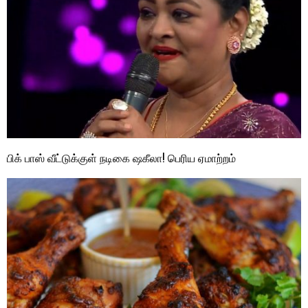
பிக் பாஸ் வீட்டுக்குள் நடிகை ஷகீலா! பெரிய ஏமாற்றம்