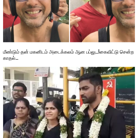
மீண்டும் தன் மகனிடம் அடைக்கலம் ஆன பப்லு…!கைவிட்டு சென்ற
காதல்…