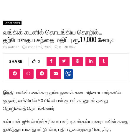
Other News
வங்கிக் கடனில் தொடங்கிய தொழில்…
தற்போதைய சந்தை மதிப்பு ரூ.17,000 கோடி:
by
nathan
October 13, 2023
0
1067
SHARE
0
இந்தியாவின் பணக்கார தங்க நகைக் கடை உரிமையாளர்களில்
ஒருவர், வங்கியில் 50 மில்லியன் ரூபாய் கடனுடன் தனது
தொழிலைத் தொடங்கினார்.
கல்யாண் ஜூவல்லர்ஸ் உரிமையாளர் டி.எஸ்.கல்யாணராமனின் கதை
தனித்துவமானது மட்டுமல்ல, புதிய தலைமுறையினருக்கு