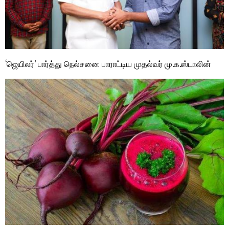
‘ஜெயிலர்’ பார்த்து நெல்சனை பாராட்டிய முதல்வர் மு.க.ஸ்டாலின்