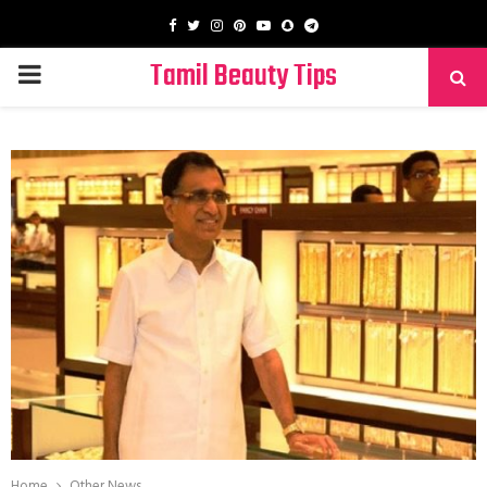
Facebook
Twitter
Instagram
Pinterest
Youtube
Snapchat
Telegram
Tamil Beauty Tips
PRIMARY
MENU
Home
Other News