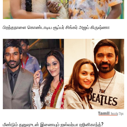
பிறந்தநாளை கொண்டாடிய சூப்பர் சிங்கர் அஜய் கிருஷ்ணா
மீண்டும் தனுஷுடன் இணையும் ஐஸ்வர்யா ரஜினிகாந்த்?