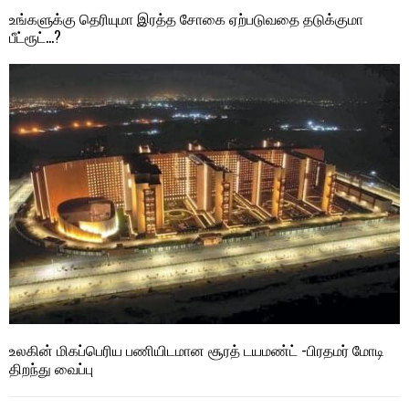
உங்களுக்கு தெரியுமா இரத்த சோகை ஏற்படுவதை தடுக்குமா
பீட்ரூட்…?
உலகின் மிகப்பெரிய பணியிடமான சூரத் டயமண்ட் -பிரதமர் மோடி
திறந்து வைப்பு