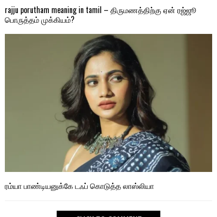
rajju porutham meaning in tamil – திருமணத்திற்கு ஏன் ரஜ்ஜூ
பொருத்தம் முக்கியம்?
ரம்யா பாண்டியனுக்கே டஃப் கொடுத்த லாஸ்லியா