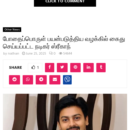
CLICK TO COMMENT
Other News
போதைப்பொருள் பயன்படுத்திய வழக்கில் கைது
செய்யப்பட்ட நடிகர் ஸ்ரீகாந்
by
nathan
June 25, 2025
0
54644
SHARE
1