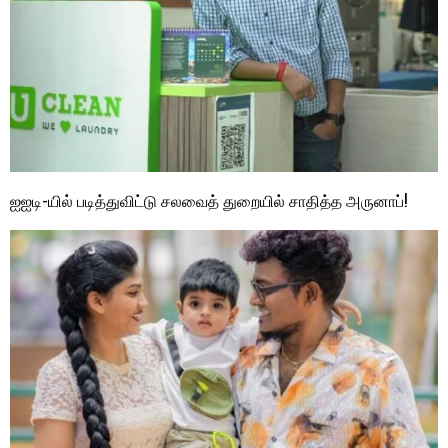
ஐஐடி-யில் படித்துவிட்டு சலவைத் துறையில் சாதித்த அருனாப்!