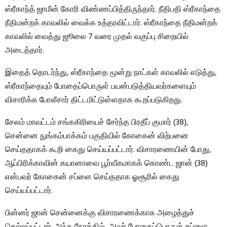
ஸ்ரீகாந்த் ஜாமீன் கோரி விண்ணப்பித்திருந்தார். நீதிபதி ஸ்ரீகாந்தை
நீதிமன்றக் காவலில் வைக்க உத்தரவிட்டார். ஸ்ரீகாந்தை நீதிமன்றக்
காவலில் வைத்து ஜூலை 7 வரை முதல் வகுப்பு சிறையில்
அடைத்தார்.
இதைத் தொடர்ந்து, ஸ்ரீகாந்தை மூன்று நாட்கள் காவலில் எடுத்து,
ஸ்ரீகாந்தையும் போதைப்பொருள் பயன்படுத்தியவர்களையும்
விசாரிக்க போலீசார் திட்டமிட்டுள்ளதாக கூறப்படுகிறது.
சேலம் மாவட்டம் சங்ககிரியைச் சேர்ந்த பிரதீப் குமார் (38),
சென்னை நுங்கம்பாக்கம் பகுதியில் கோகைன் விற்பனை
செய்ததாகக் கூறி கைது செய்யப்பட்டார். விசாரணையின் போது, ​​
ஆப்பிரிக்காவின் கயானாவை பூர்வீகமாகக் கொண்ட ஜான் (38)
என்பவர் கோகைன் சப்ளை செய்ததாக ஓசூரில் கைது
செய்யப்பட்டார்.
பின்னர் ஜான் சென்னைக்கு விசாரணைக்காக அழைத்துச்
செல்லப்பட்டார். அந்த நேரத்தில், அவர் போதைப்பொருள் சப்ளை