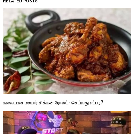
RELATED POSTS
சுவையான மலபார் சிக்கன் ரோஸ்ட்- செய்வது எப்படி?