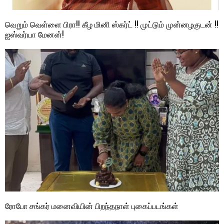
வெறும் வெள்ளை பிரா!! கீழ மினி ஸ்கர்ட் !! முட்டும் முன்னழகுடன் !!
ஐஸ்வர்யா மேனன்!
ரோபோ சங்கர் மனைவியின் பிறந்தநாள் புகைப்படங்கள்