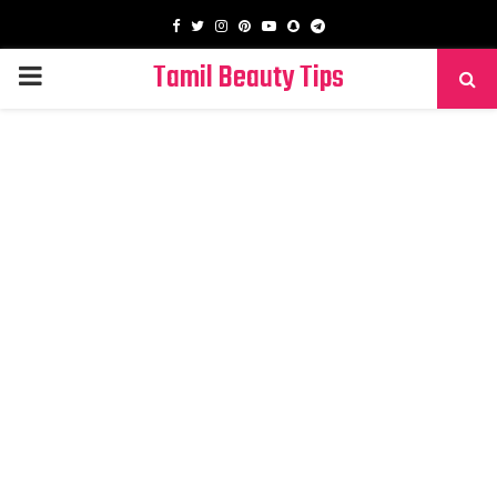
Facebook
Twitter
Instagram
Pinterest
Youtube
Snapchat
Telegram
Tamil Beauty Tips
PRIMARY
MENU