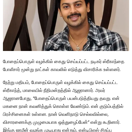
போதைப்பொருள் வழக்கில் கைது செய்யப்பட்ட நடிகர் ஸ்ரீகாந்தை
போலீசார் மூன்று நாட்கள் காவலில் எடுத்து விசாரிக்க உள்ளனர்.
நேற்று மதியம், போதைப்பொருள் வழக்கில் கைது செய்யப்பட்ட
ஸ்ரீகாந்த், மாலையில் நீதிமன்றத்தில் ஆஜரானார். அவர்
ஆஜரானபோது, ​​”போதைப்பொருள் பயன்படுத்தியது தவறு. என்
மகனை நான் கவனித்துக் கொள்ள வேண்டும். என் குடும்பத்தில்
பிரச்சினைகள் உள்ளன. நான் வெளிநாடு செல்லவில்லை,
விசாரணைக்கு முழுமையாக ஒத்துழைப்பேன்” என்று கூறினார்.
இங்கு ஜாமீன் வழங்க முடியாது என்றும், என்டிபிஎஸ் சிறப்பு