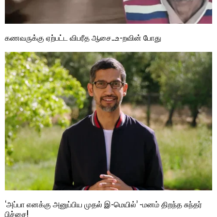
கணவருக்கு ஏற்பட்ட விபரீத ஆசை…உ-றவின் போது
‘அப்பா எனக்கு அனுப்பிய முதல் இ-மெயில்’ -மனம் திறந்த சுந்தர்
பிச்சை!