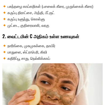
பசுந்தழை காய்கறிகள் (பசலைக் கீரை, முருங்கைக் கீரை)
கருப்பு திராட்சை, அத்தி, பீட்ரூட்
கருப்பு உளுந்து, கொள்ளு
முட்டை, குதிரைவாலி, வரகு
2. வைட்டமின் C அதிகம் உள்ள உணவுகள்
நாரிங்கை, முசுமுசுக்கை, தாயிர்
மாதுளை, ஸ்ட்ராபெரி, கிவி
கதிரிப்பூ சாறு, நெல்லிக்காய்