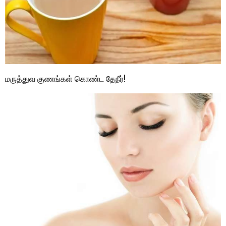
மருத்துவ குணங்கள் கொண்ட தேநீர்!