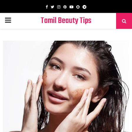
Facebook
Twitter
Instagram
Pinterest
Youtube
Snapchat
Telegram
Tamil Beauty Tips
PRIMARY
MENU