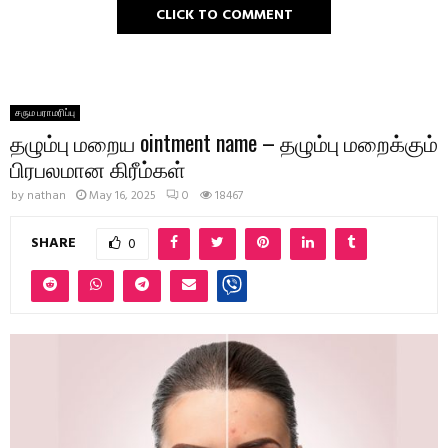
CLICK TO COMMENT
சரும பராமரிப்பு
தழும்பு மறைய ointment name – தழும்பு மறைக்கும்
பிரபலமான கிரீம்கள்
by
nathan
May 16, 2025
0
18467
SHARE
0