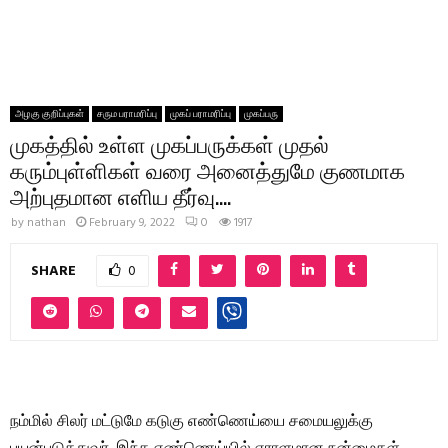
அழகு குறிப்புகள்
சரும பராமரிப்பு
முகப் பராமரிப்பு
முகப்பரு
முகத்தில் உள்ள முகப்பருக்கள் முதல்
கரும்புள்ளிகள் வரை அனைத்துமே குணமாக
அற்புதமான எளிய தீர்வு….
by
nathan
February 9, 2022
0
1917
SHARE
0
நம்மில் சிலர் மட்டுமே கடுகு எண்ணெய்யை சமையலுக்கு