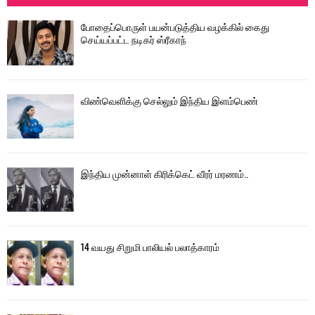
h
f
A
போதைப்பொருள் பயன்படுத்திய வழக்கில் கைது
o
செய்யப்பட்ட நடிகர் ஸ்ரீகாந்
r
R
:
C
விண்வெளிக்கு செல்லும் இந்திய இளம்பெண்
H
இந்திய முன்னாள் கிரிக்கெட் வீரர் மரணம்..
14 வயது சிறுமி பாலியல் பலாத்காரம்