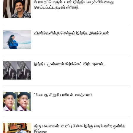
போதைப்பொருள் பயன்படுத்திய வழக்கில் கைது
செய்யப்பட்ட நடிகர் ஸ்ரீகாந்
விண்வெளிக்கு செல்லும் இந்திய இளம்பெண்
இந்திய முன்னாள் கிரிக்கெட் வீரர் மரணம்..
14 வயது சிறுமி பாலியல் பலாத்காரம்
திருமாவளவன் பரபரப்பு பேச்சு: இந்து மதம் என்ற ஒன்றே
இல்லை